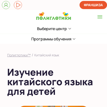
ФРАНШИЗА
Выберите центр
Выберите центр
на Академика
Программы обучения
Конопатова
Показать на карте
/
Полиглотики™
Китайский язык
Выбрать другой город
Изучение
китайского языка
для детей