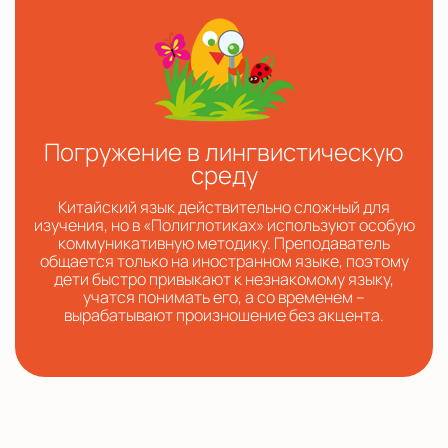
Погружение в лингвистическую
среду
Китайский язык действительно сложный для
изучения, но в «Полиглотиках» используют особую
коммуникативную методику. Преподаватель
общается только на иностранном языке, поэтому
дети быстро привыкают к незнакомому языку,
учатся понимать его, а со временем –
вырабатывают произношение без акцента.