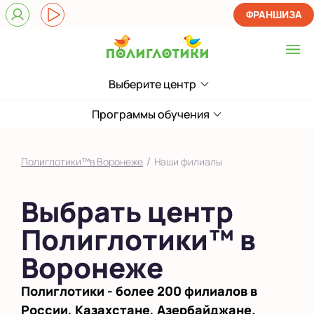
ФРАНШИЗА
Выберите центр
Выберите центр
на Академика
Программы обучения
Конопатова
Показать на карте
/
Полиглотики™в Воронеже
Наши филиалы
Выбрать другой город
Выбрать центр
Полиглотики™ в
Воронеже
Полиглотики - более 200 филиалов в
России, Казахстане, Азербайджане.